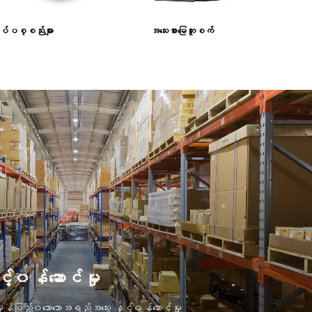
်ပစ္စည်းများ
အသေးစားမြေတူးစက်
်၀န်ဆောင်မှု
န်ပြည့်၀သောသောအရည်အသွေး နှင့်၀န်ဆောင်မှု