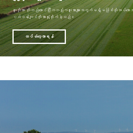
ကူဘိုတာ ကိုတည်ထောင်ပြီးကတည်းကလူသားများအတွက်မရှိမဖြစ်လိုအပ်သော
ပတ်ဝန်းကျင်ကိုအာရုံစိုက်ခဲ့သည်။
ထပ်မံလေ့လာရန်