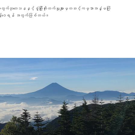
သုတေသနနှင့်ဖွံ့ဖြိုးတိုးတက်မှုများမှတဆင့်ကမ္ဘာအနှံ့မကြုံ
ကို ဖြန့်ဝေရန် အတွက်ဖြစ်တယ်။