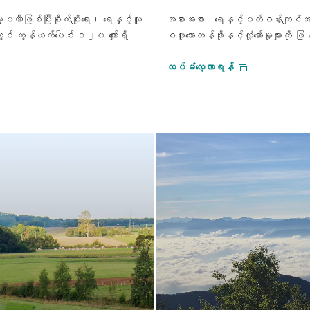
ီဖြစ်ပြီးစိုက်ပျိုးရေး၊ ရေနှင့်လူ
အစားအစာ၊ရေနှင့်ပတ်ဝန်းကျင်အတွက်
ွင် ကွန်ယက်ပေါင်း ၁၂၀ ကျော်ရှိ
စဖူးသောတန်ဖိုးနှင့်လှုံ့ဆော်မှုများ
ထပ်မံလေ့လာရန်