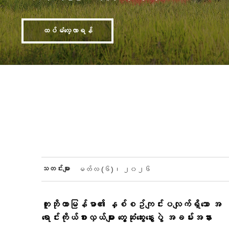
ထပ်မံလေ့လာရန်
သတင်းများ
မတ်လ (၆)၊ ၂၀၂၆
ကူဘိုတာမြန်မာ၏ နှစ်စဥ်ကျင်းပလျက်ရှိသော အ
ရောင်းကိုယ်စားလှယ်များ တွေ့ဆုံဆွေးနွေးပွဲ အခမ်းအနား