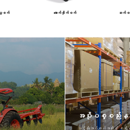
လှေ့စက်
ကောက်စိုက်စက်
ဆက်စပ
အပိုပစ္စည်းနှင့
သင့်လိုအပ်ချက်အတိုင်း စစ်မှ