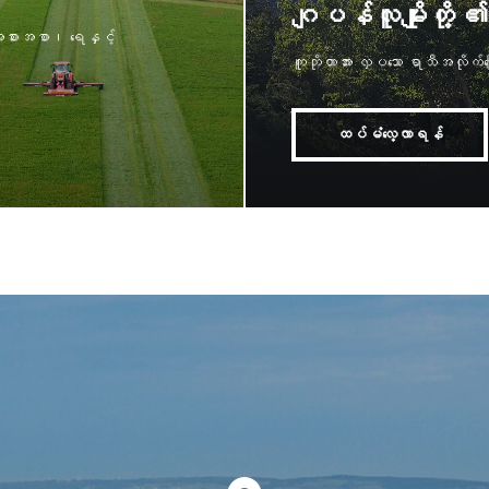
ဂျပန်လူမျိုးတို့ ၏
အစားအစာ၊ ရေနှင့်
ကူဘိုတာအား လှပသော ရာသီအလိုက်‌ပ
ထပ်မံလေ့လာရန်