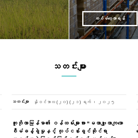
ထပ်မံလေ့လာရန်
သတင်းများ
သတင်းများ
နိုဝင်ဘာလ (၂၀) (၂၁) ရက် ၊ ၂၀၂၅
ကူဘိုတာမြန်မာ၏ ဝန်ထမ်းများအား “မဟာဗျူဟာကျသော
စီမံခန့်ခွဲမှုနှင့် လုပ်ငန်းခွင်ဆိုင်ရာ