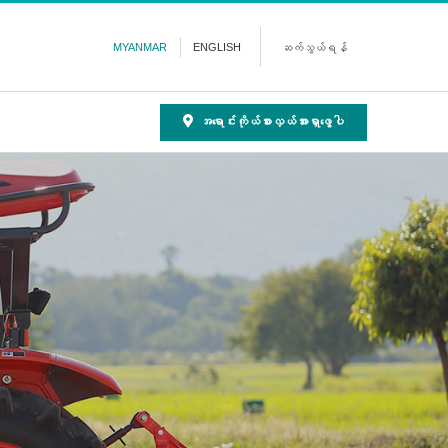
MYANMAR
ENGLISH
ဆက်သွယ်ရန်
အရောင်းကိုယ်စားလှယ်အားရှာဖွေပါ