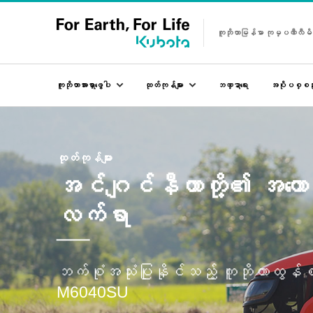
ကူဘိုတာမြန်မာ ကုမ္ပဏီလီမ
mainMenu
ဘဏ္ဍာရေး
ကူဘိုတာအားရှာဖွေပါ
ထုတ်ကုန်များ
အပိုပစ္စည်း
ကူဘိုတာမြန်မာ ကုမ္ပဏီလီမိတက်
ထုတ်ကုန်များ
အင်ဂျင်နီယာတို့၏ အကောင်
လက်ရာ
ဘက်စုံအသုံးပြုနိုင်သည့် ကူဘိုတာထွန်
M6040SU