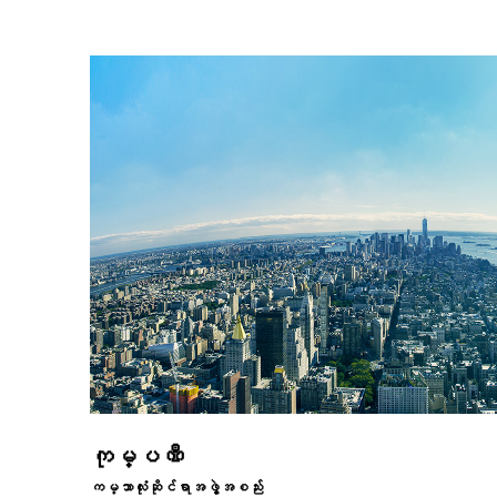
ကုမ္ပဏီ
ကမ္ဘာလုံးဆိုင်ရာအဖွဲ့အစည်း