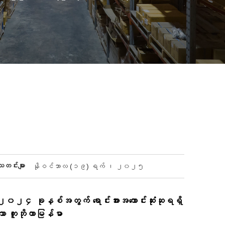
သတင်းများ
နိုဝင်ဘာလ (၁၉) ရက် ၊ ၂၀၂၅
၂၀၂၄ ခုနှစ်အတွက် ရောင်းအားအကောင်းဆုံးဆုရရှိ
သော ကူဘိုတာမြန်မာ