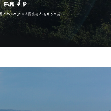
 ထူးချွန်မှု
ြောင်းလဲနေသော ဂျပန်ပြည်တွင် မွေးဖွားခဲ့သည်။