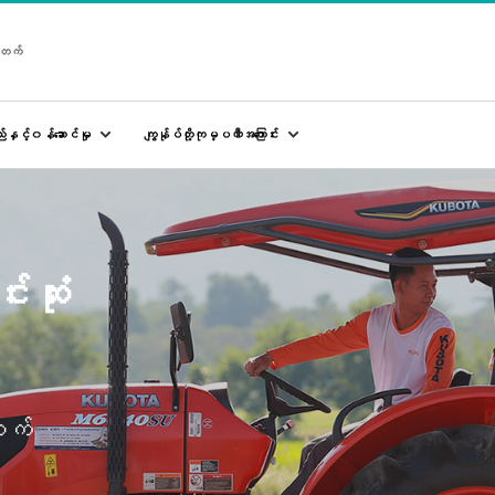
ိတက်
နှင့်၀န်ဆောင်မှု
ကျွန်ုပ်တို့ကုမ္ပဏီအ‌ကြောင်း
းဆုံး
စက်