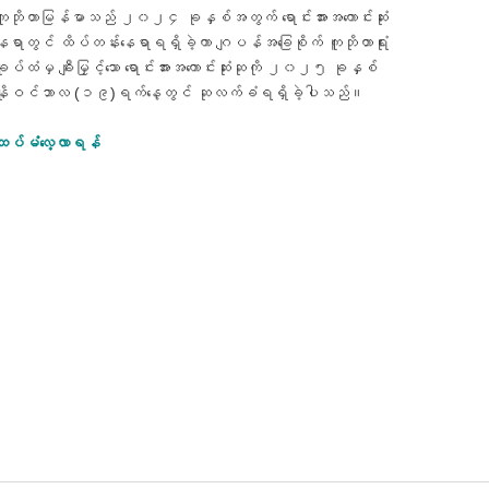
ကူဘိုတာမြန်မာသည် ၂၀၂၄ ခုနှစ်အတွက် ရောင်းအားအကောင်းဆုံး
နေရာတွင် ထိပ်တန်းနေရာရရှိခဲ့ကာ ဂျပန်အခြေစိုက် ကူဘိုတာရုံး
ချုပ်ထံမှ ချီးမြှင့်သော ရောင်းအားအကောင်းဆုံးဆုကို ၂၀၂၅ ခုနှစ်
နိုဝင်ဘာလ (၁၉)ရက်နေ့တွင် ဆုလက်ခံရရှိခဲ့ပါသည်။
ထပ်မံလေ့လာရန်