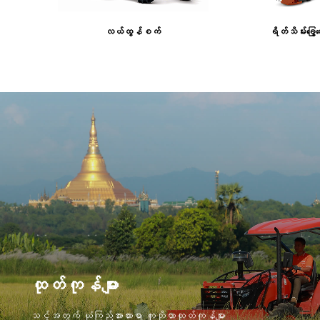
လယ်ထွန်စက်
ရိတ်သိမ်းခြွေ
ထုတ်ကုန်များ
သင့်အတွက် ယုံကြည်အားထားရာ ကူဘိုတာထုတ်ကုန်များ