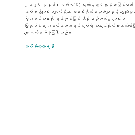
၂၀၂၆ ခုနှစ်၊ မတ်လ(၆) ရက်နေ့တွင် ကူဘိုတာမြန်မာ၏
နှစ်စဥ်ကျင်းပလျက်ရှိသော အရောင်းကိုယ်စားလှယ်များနှင့် တွေ့ဆုံဆွေးနွေ
ပွဲအခမ်းအနားကို ရန်ကုန်မြို့ရှိ ဆီဒိုးနားဟိုတယ်၌ ကျင်းပ
ပြုလုပ်ခဲ့ရာ အနယ်နယ်အရပ်ရပ်ရှိ အရောင်းကိုယ်စားလှယ်တော်ကြီ
များ တက်ရောက်ခဲ့ကြပါသည်။
ထပ်မံလေ့လာရန်