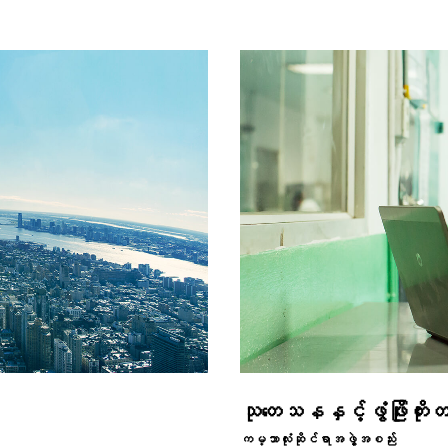
သုတေသနနှင့်ဖွံဖြိုးတိုး
ကမ္ဘာလုံးဆိုင်ရာအဖွဲ့အစည်း