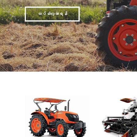
ထပ်မံလေ့လာရန်