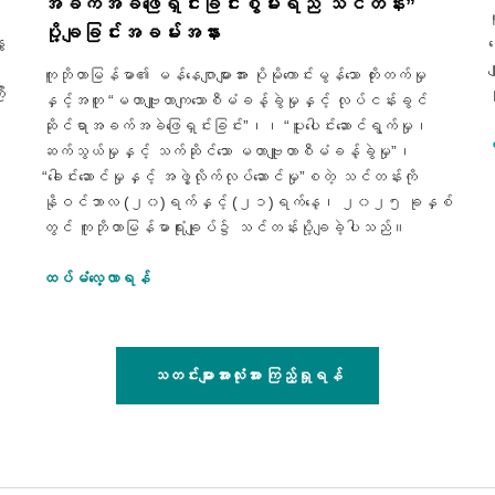
အခက်အခဲဖြေရှင်းခြင်းစွမ်းရည် သင်တန်း”
ပို့ချခြင်းအခမ်းအနား
း
ကူဘိုတာမြန်မာ၏ မန်နေဂျာများအား ပိုမိုကောင်းမွန်သော တိုးတက်မှု
း
နှင့်အတူ “မဟာဗျူဟာကျသောစီမံခန့်ခွဲမှုနှင့် လုပ်ငန်းခွင်
ဆိုင်ရာအခက်အခဲဖြေရှင်းခြင်း”၊၊ “ပူးပေါင်းဆောင်ရွက်မှု၊
ဆက်သွယ်မှုနှင့် သက်ဆိုင်သော မဟာဗျူဟာစီမံခန့်ခွဲမှု”၊
“ခေါင်းဆောင်မှုနှင့် အဖွဲ့လိုက်လုပ်ဆောင်မှု”စတဲ့ သင်တန်းကို
နိုဝင်ဘာလ (၂၀)ရက်နှင့် (၂၁)ရက်နေ့၊ ၂၀၂၅ ခုနှစ်
တွင် ကူဘိုတာမြန်မာရုံးချုပ်၌ သင်တန်းပို့ချခဲ့ပါသည်။
ထပ်မံလေ့လာရန်
သတင်းများအားလုံးအား ကြည့်ရှုရန်